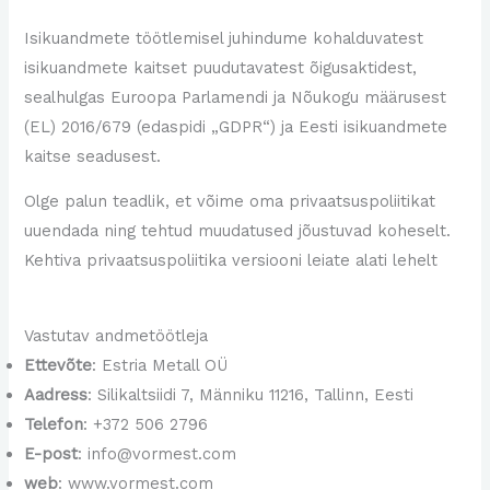
Isikuandmete töötlemisel juhindume kohalduvatest
isikuandmete kaitset puudutavatest õigusaktidest,
sealhulgas Euroopa Parlamendi ja Nõukogu määrusest
(EL) 2016/679 (edaspidi „GDPR“) ja Eesti isikuandmete
kaitse seadusest.
Olge palun teadlik, et võime oma privaatsuspoliitikat
uuendada ning tehtud muudatused jõustuvad koheselt.
Kehtiva privaatsuspoliitika versiooni leiate alati lehelt
www.vormest.com/privacy-policy/
Vastutav andmetöötleja
Ettevõte
: Estria Metall OÜ
Aadress
: Silikaltsiidi 7, Männiku 11216, Tallinn, Eesti
Telefon
: +372 506 2796
E-post
: info@vormest.com
web
: www.vormest.com