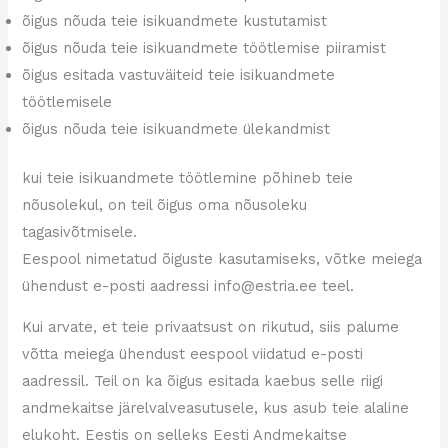
õigus nõuda teie isikuandmete kustutamist
õigus nõuda teie isikuandmete töötlemise piiramist
õigus esitada vastuväiteid teie isikuandmete
töötlemisele
õigus nõuda teie isikuandmete ülekandmist
kui teie isikuandmete töötlemine põhineb teie
nõusolekul, on teil õigus oma nõusoleku
tagasivõtmisele.
Eespool nimetatud õiguste kasutamiseks, võtke meiega
ühendust e-posti aadressi info@estria.ee teel.
Kui arvate, et teie privaatsust on rikutud, siis palume
võtta meiega ühendust eespool viidatud e-posti
aadressil. Teil on ka õigus esitada kaebus selle riigi
andmekaitse järelvalveasutusele, kus asub teie alaline
elukoht. Eestis on selleks Eesti Andmekaitse