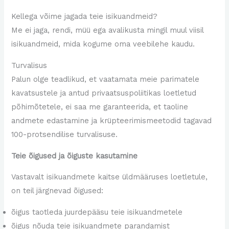
Kellega võime jagada teie isikuandmeid?
Me ei jaga, rendi, müü ega avalikusta mingil muul viisil
isikuandmeid, mida kogume oma veebilehe kaudu.
Turvalisus
Palun olge teadlikud, et vaatamata meie parimatele
kavatsustele ja antud privaatsuspoliitikas loetletud
põhimõtetele, ei saa me garanteerida, et taoline
andmete edastamine ja krüpteerimismeetodid tagavad
100-protsendilise turvalisuse.
Teie õigused ja õiguste kasutamine
Vastavalt isikuandmete kaitse üldmääruses loetletule,
on teil järgnevad õigused:
õigus taotleda juurdepääsu teie isikuandmetele
õigus nõuda teie isikuandmete parandamist