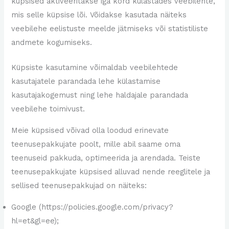
küpsised aktiveeritakse iga kord külastades veebilehte,
mis selle küpsise lõi. Võidakse kasutada näiteks
veebilehe eelistuste meelde jätmiseks või statistiliste
andmete kogumiseks.
Küpsiste kasutamine võimaldab veebilehtede
kasutajatele parandada lehe külastamise
kasutajakogemust ning lehe haldajale parandada
veebilehe toimivust.
Meie küpsised võivad olla loodud erinevate
teenusepakkujate poolt, mille abil saame oma
teenuseid pakkuda, optimeerida ja arendada. Teiste
teenusepakkujate küpsised alluvad nende reeglitele ja
sellised teenusepakkujad on näiteks:
Google (https://policies.google.com/privacy?
hl=et&gl=ee);