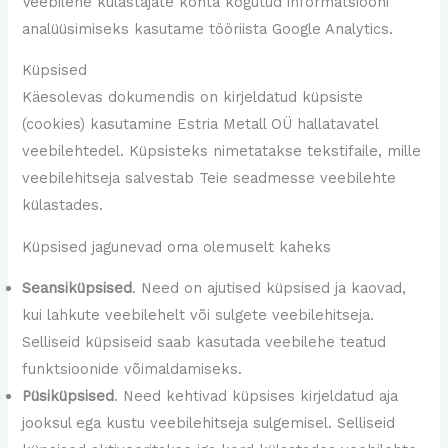
Veebilehe külastajate kohta kogutud informatsiooni
analüüsimiseks kasutame tööriista Google Analytics.
Küpsised
Käesolevas dokumendis on kirjeldatud küpsiste
(cookies) kasutamine Estria Metall OÜ hallatavatel
veebilehtedel. Küpsisteks nimetatakse tekstifaile, mille
veebilehitseja salvestab Teie seadmesse veebilehte
külastades.
Küpsised jagunevad oma olemuselt kaheks
Seansiküpsised
. Need on ajutised küpsised ja kaovad,
kui lahkute veebilehelt või sulgete veebilehitseja.
Selliseid küpsiseid saab kasutada veebilehe teatud
funktsioonide võimaldamiseks.
Püsiküpsised
. Need kehtivad küpsises kirjeldatud aja
jooksul ega kustu veebilehitseja sulgemisel. Selliseid