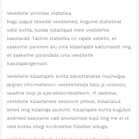
Veebilehe sirvimise statistika
Nagu paljud teisedki veebilehed, kogume statistikat
selle kohta, kuidas külastajad meie veebilehte
kasutavad. Taoline statistika on vajalik selleks, et
saaksime paremini aru oma külastajate käitumisest ning
et saaksime parandada oma veebilehe
kasutajakogemust.
Veebilehe külastajate kohta salvestatakse muuhulgas
järgnev informatsioon: veebilehitseja tüüp ja versioon,
seadme tüüp ja operatsioonisüsteem, IP-aadress,
veebilehe külastamise sessiooni pikkus, külastatud
lehed ning külastaja asukoht. Külastajate kohta kogutud
andmeid kasutame vaid anonüümsel kujul ning me ei vii
neid kokku ühegi konkreetse füüsilise isikuga.