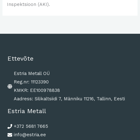
Inspektsioon (AKI).
Ettevõte
Estria Metall OÜ
Reg.nr: 11123390
KMKR: EE100978838
Aadress: Silikaltsiidi 7, Männiku 11216, Tallinn, Eesti
Estria Metall
+372 5681 7665
info@estria.ee