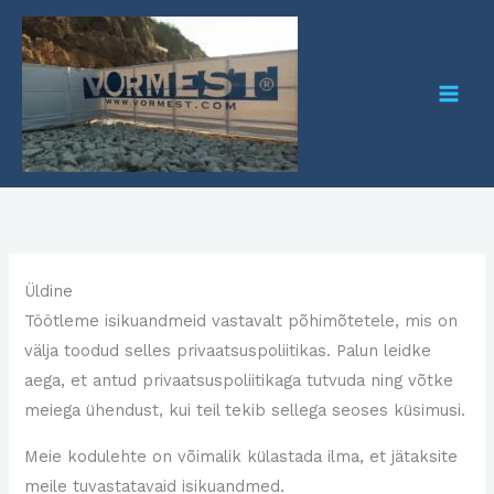
Skip
to
content
Üldine
Töötleme isikuandmeid vastavalt põhimõtetele, mis on
välja toodud selles privaatsuspoliitikas. Palun leidke
aega, et antud privaatsuspoliitikaga tutvuda ning võtke
meiega ühendust, kui teil tekib sellega seoses küsimusi.
Meie kodulehte on võimalik külastada ilma, et jätaksite
meile tuvastatavaid isikuandmed.