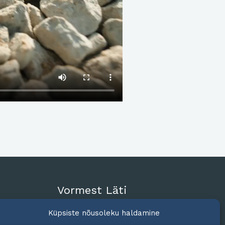
Vormest Läti
Küpsiste nõusoleku haldamine
+371 2575 5602