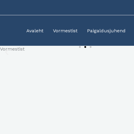
Skip
to
content
Avaleht
Vormestist
Paigaldusjuhend
Vormestist