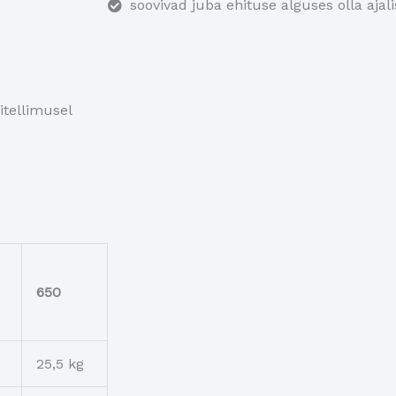
soovivad juba ehituse alguses olla ajalis
itellimusel
650
25,5 kg