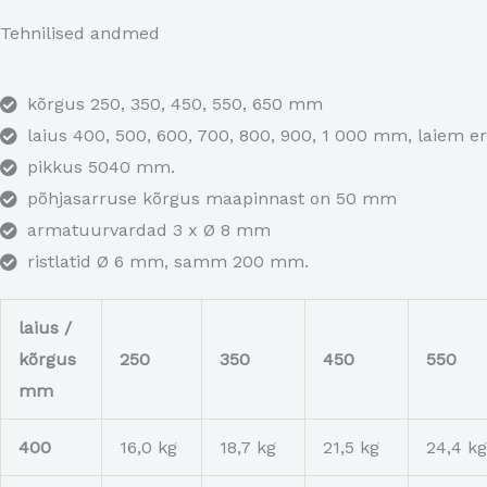
Tehnilised andmed
kõrgus 250, 350, 450, 550, 650 mm
laius 400, 500, 600, 700, 800, 900, 1 000 mm, laiem er
pikkus 5040 mm.
põhjasarruse kõrgus maapinnast on 50 mm
armatuurvardad 3 x Ø 8 mm
ristlatid Ø 6 mm, samm 200 mm.
laius /
kõrgus
250
350
450
550
mm
400
16,0 kg
18,7 kg
21,5 kg
24,4 kg