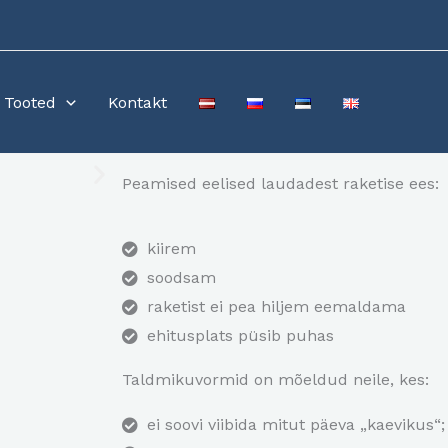
Tooted
Kontakt
Peamised eelised laudadest raketise ees:
kiirem
soodsam
raketist ei pea hiljem eemaldama
ehitusplats püsib puhas
Taldmikuvormid on mõeldud neile, kes:
ei soovi viibida mitut päeva „kaevikus“;